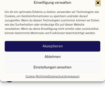
Kenntnissen entsprechend überdurchschnittlich
Einwilligung verwalten
entlohnt.
Um dir ein optimales Erlebnis zu bieten, verwenden wir Technologien wie
Cookies, um Geräteinformationen zu speichern und/oder darauf
zuzugreifen. Wenn du diesen Technologien zustimmst, können wir Daten
wie das Surfverhalten oder eindeutige IDs auf dieser Website
verarbeiten. Wenn du deine Einwillligung nicht erteilst oder zurückziehst,
können bestimmte Merkmale und Funktionen beeinträchtigt werden.
Wir freuen uns auf deine Bewerbung!
Bitte übermittle uns deine Unterlagen per Mail
Akzeptieren
oder ruf uns einfach an!
Ablehnen
lebzelter@hotel-lebzelter.at
Einstellungen ansehen
+43 (0) 6542 7760
Cookie-Richtlinie
Datenschutz
Impressum