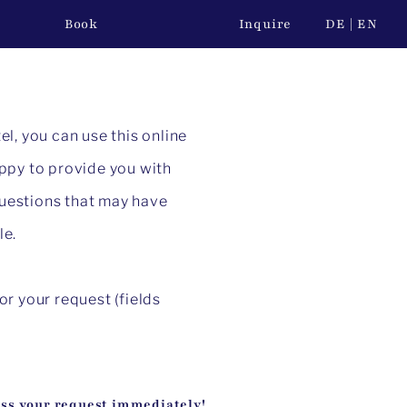
Book
Inquire
DE
EN
tel, you can use this online
ppy to provide you with
questions that may have
le.
for your request (fields
ess your request immediately!