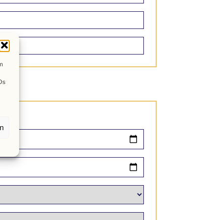
um
Ds
en