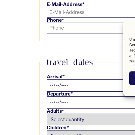
E-Mail-Address*
Phone*
Um 
Ger
Tec
auf
travel dates
zur
Arrival*
Departure*
Adults*
Children*