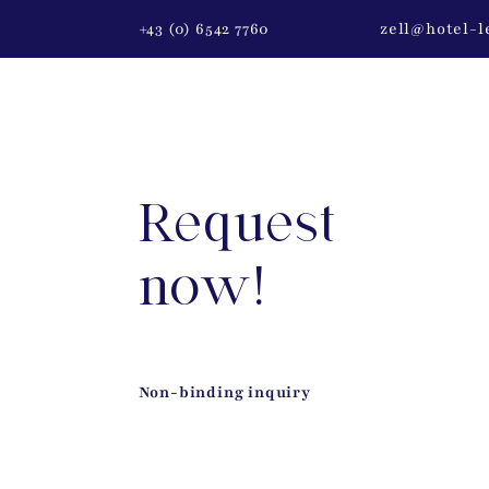
+43 (0) 6542 7760
zell@hotel-l
Request
now!
Non-binding inquiry